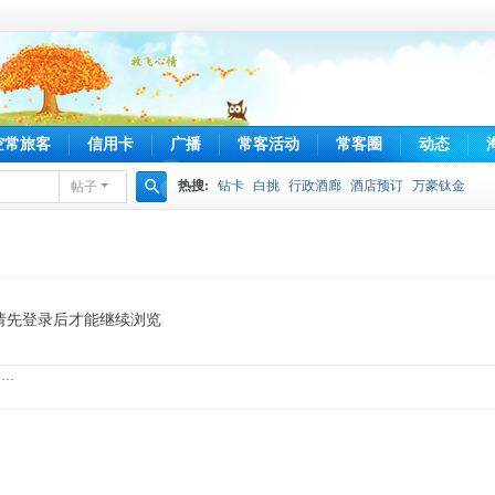
空常旅客
信用卡
广播
常客活动
常客圈
动态
热搜:
钻卡
白挑
行政酒廊
酒店预订
万豪钛金
帖子
搜
索
请先登录后才能继续浏览
……