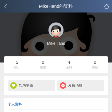
MikeHand的资料
MikeHand
5
0
4
0
积分
威望
金钱
贡献
Ta的主题
发短消息
个人资料