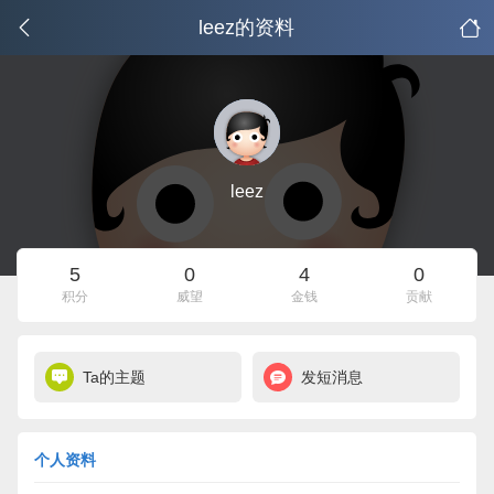
leez的资料
leez
5
0
4
0
积分
威望
金钱
贡献
Ta的主题
发短消息
个人资料