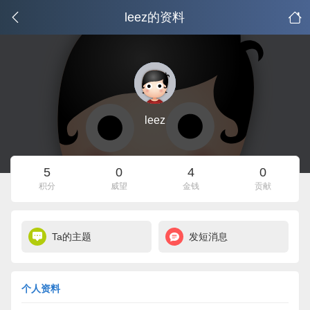
leez的资料
leez
5
0
4
0
积分
威望
金钱
贡献
Ta的主题
发短消息
个人资料