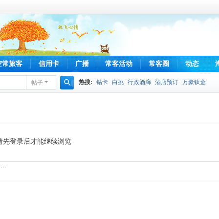
空常旅客
信用卡
广播
常客活动
常客圈
动态
热搜:
钻卡
白挑
行政酒廊
酒店预订
万豪钛金
帖子
搜
索
请先登录后才能继续浏览
……