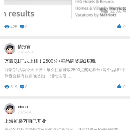
425
0
0
情报官
2026-2-10
万豪Q1正式上线！2500分+每品牌奖励1房晚
万豪Q1活动今天上线：每次住宿赚取2500点奖励积分+每个品牌1个
尊贵会籍有效房晚奖励！ 活动注册 ...
819
0
0
xiaoa
2026-1-6
上海虹桥万丽已开业
曾经的虹桥万豪现在已经改名虹桥万丽，目前好像已经开始试营