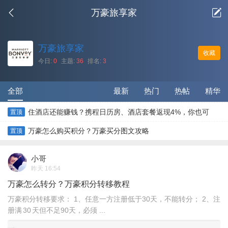
万豪旅享家
万豪旅享家
收藏
今日:
0
主题:
36
排名:
3
全部
最新
热门
热帖
精华
住酒店还能赚钱？携程日历房、酒店套餐返现4%，你也可
置顶
以！
万豪怎么购买积分？万豪买分图文攻略
置顶
小哥
昨天 16:54
万豪怎么转分？万豪积分转移教程
万豪积分转移要求： 1、任意一方注册低于30天，不能转分； 2、注
册满 30 天但不足90天，必须 ...