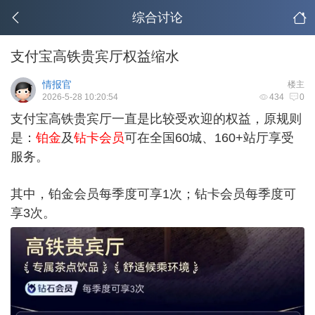
综合讨论
支付宝高铁贵宾厅权益缩水
情报官
楼主
2026-5-28 10:20:54
434
0
支付宝高铁贵宾厅一直是比较受欢迎的权益，原规则
是：
铂金
及
钻卡会员
可在全国60城、160+站厅享受
服务。
其中，铂金会员每季度可享1次；钻卡会员每季度可
享3次。